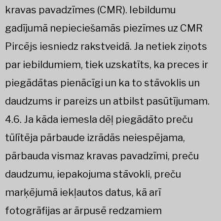
kravas pavadzīmes (CMR). Iebildumu
gadījumā nepieciešamās piezīmes uz CMR
Pircējs iesniedz rakstveidā. Ja netiek ziņots
par iebildumiem, tiek uzskatīts, ka preces ir
piegādātas pienācīgi un ka to stāvoklis un
daudzums ir pareizs un atbilst pasūtījumam.
4.6. Ja kāda iemesla dēļ piegādāto preču
tūlītēja pārbaude izrādās neiespējama,
pārbauda vismaz kravas pavadzīmi, preču
daudzumu, iepakojuma stāvokli, preču
marķējumā iekļautos datus, kā arī
fotogrāfijas ar ārpusē redzamiem