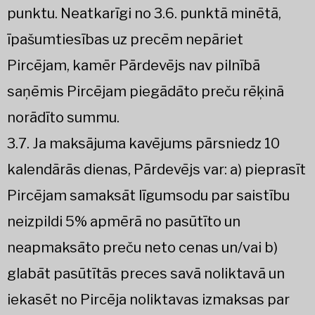
punktu. Neatkarīgi no 3.6. punktā minētā,
īpašumtiesības uz precēm nepāriet
Pircējam, kamēr Pārdevējs nav pilnībā
saņēmis Pircējam piegādāto preču rēķinā
norādīto summu.
3.7. Ja maksājuma kavējums pārsniedz 10
kalendārās dienas, Pārdevējs var: a) pieprasīt
Pircējam samaksāt līgumsodu par saistību
neizpildi 5% apmērā no pasūtīto un
neapmaksāto preču neto cenas un/vai b)
glabāt pasūtītās preces savā noliktavā un
iekasēt no Pircēja noliktavas izmaksas par