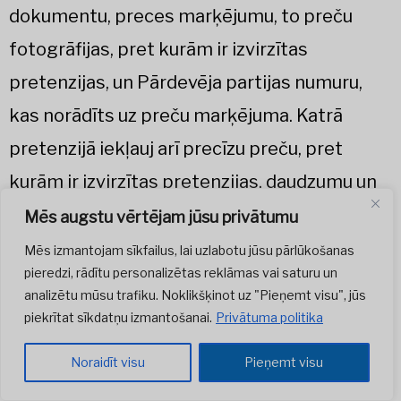
dokumentu, preces marķējumu, to preču
fotogrāfijas, pret kurām ir izvirzītas
pretenzijas, un Pārdevēja partijas numuru,
kas norādīts uz preču marķējuma. Katrā
pretenzijā iekļauj arī precīzu preču, pret
kurām ir izvirzītas pretenzijas, daudzumu un
precīzi apraksta pretenzijas izteikšanas
Mēs augstu vērtējam jūsu privātumu
iemeslu. Ja Pircējs noteiktajā termiņā
Mēs izmantojam sīkfailus, lai uzlabotu jūsu pārlūkošanas
pieredzi, rādītu personalizētas reklāmas vai saturu un
nepiegādā nepieciešamos dokumentus un
analizētu mūsu trafiku. Noklikšķinot uz "Pieņemt visu", jūs
pierādījumus, pretenzija netiek izskatīta.
piekrītat sīkdatņu izmantošanai.
Privātuma politika
6.6. Līdz pretenzijas novēršanai Pircējs glabā
Noraidīt visu
Pieņemt visu
un sargā preces, pret kurām ir izvirzīta