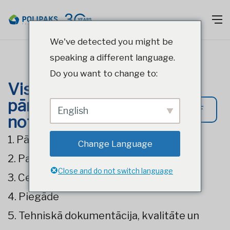
We've detected you might be
speaking a different language.
Do you want to change to:
Vispārējie
pārdošanas
Lejuplādēt PDF
English
noteikumi
1. Pārdošanas noteikumu piemērošana
Change Language
2. Pasūtījumi
Close and do not switch language
3. Cenas un apmaksas nosacījumi
4. Piegāde
5. Tehniskā dokumentācija, kvalitāte un