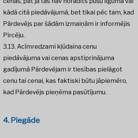
cenas, pat ja tas nav norādīts pušu līgumā vai
kādā citā piedāvājumā, bet tikai pēc tam, kad
Pārdevējs par šādām izmaiņām ir informējis
Pircēju.
3.13. Acīmredzami kļūdaina cenu
piedāvājuma vai cenas apstiprinājuma
gadījumā Pārdevējam ir tiesības pielāgot
cenu tai cenai, kas faktiski būtu jāpiemēro,
kad Pārdevējs pieņēma pasūtījumu.
4. Piegāde