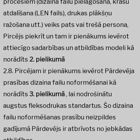
procesiem (dizaina failu pielāgošana, krāsu
atdalīšana (LEN fails), drukas plākšņu
ražošana utt.) veiks pats vai trešā persona,
Pircējs piekrīt un tam ir pienākums ievērot
attiecīgo sadarbības un atbildības modeli kā
norādīts
2. pielikumā
2.8. Pircējam ir pienākums ievērot Pārdevēja
prasības dizaina failu noformēšanai kā
norādīts
3. pielikumā
, lai nodrošinātu
augstus fleksodrukas standartus. Šo dizaina
failu noformēšanas prasību neizpildes
gadījumā Pārdevējs ir atbrīvots no jebkādas