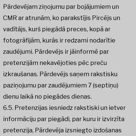
Pārdevējam ziņojumu par bojājumiem un
CMR ar atrunām, ko parakstījis Pircējs un
vadītājs, kurš piegādā preces, kopā ar
fotogrāfijām, kurās ir redzami nodarītie
zaudējumi. Pārdevējs ir jāinformē par
pretenzijām nekavējoties pēc preču
izkraušanas. Pārdevējs saņem rakstisku
paziņojumu par zaudējumiem 7 (septiņu)
dienu laikā no piegādes dienas.
6.5. Pretenzijas iesniedz rakstiski un ietver
informāciju par piegādi, par kuru ir izvirzīta
pretenzija, Pārdevēja izsniegto izdošanas