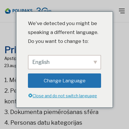
We've detected you might be
speaking a different language.
Do you want to change to:
Privātuma politika
Apstiprināts: ar valdes lēmumu Nr. 9/U-18R no 2018.gada
English
23.augusta
1. Mērķis
Change Language
2. Personas datu pārzinis un tā
Close and do not switch language
kontaktinformācija
3. Dokumenta piemērošanas sfēra
4. Personas datu kategorijas