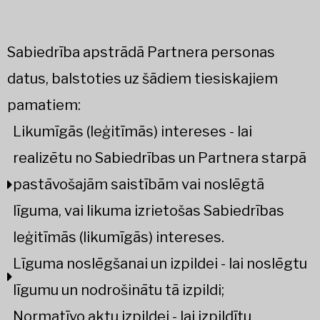
Sabiedrība apstrādā Partnera personas
datus, balstoties uz šādiem tiesiskajiem
pamatiem:
Likumīgās (leģitīmās) intereses - lai
realizētu no Sabiedrības un Partnera starpā
pastāvošajām saistībām vai noslēgtā
līguma, vai likuma izrietošas Sabiedrības
leģitīmās (likumīgās) intereses.
Līguma noslēgšanai un izpildei - lai noslēgtu
līgumu un nodrošinātu tā izpildi;
Normatīvo aktu izpildei - lai izpildītu