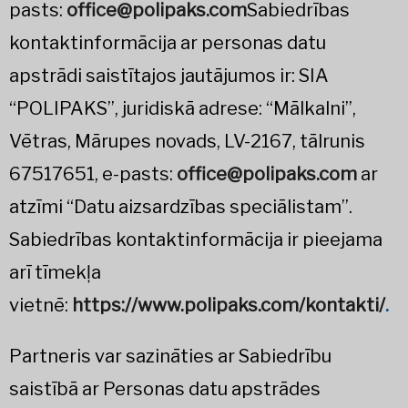
pasts:
office@polipaks.com
Sabiedrības
kontaktinformācija ar personas datu
apstrādi saistītajos jautājumos ir: SIA
“POLIPAKS”, juridiskā adrese: “Mālkalni”,
Vētras, Mārupes novads, LV-2167, tālrunis
67517651, e-pasts:
office@polipaks.com
ar
atzīmi “Datu aizsardzības speciālistam”.
Sabiedrības kontaktinformācija ir pieejama
arī tīmekļa
vietnē:
https://www.polipaks.com/kontakti/
.
Partneris var sazināties ar Sabiedrību
saistībā ar Personas datu apstrādes