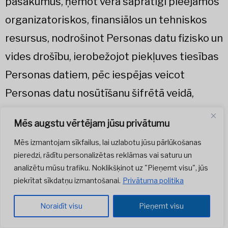
pasākumus, ņemot vērā saprātīgi pieejamos
organizatoriskos, finansiālos un tehniskos
resursus, nodrošinot Personas datu fizisko un
vides drošību, ierobežojot piekļuves tiesības
Personas datiem, pēc iespējas veicot
Personas datu nosūtīšanu šifrētā veidā,
nodrošinot datortīkla, personālo ierīču
Mēs augstu vērtējam jūsu privātumu
aizsardzību, datu rezerves kopēšanu u.c.
Mēs izmantojam sīkfailus, lai uzlabotu jūsu pārlūkošanas
aizsardzības pasākumus, tādējādi nodrošinot
pieredzi, rādītu personalizētas reklāmas vai saturu un
arī Partnera datu aizsardzību pret nelikumīgu
analizētu mūsu trafiku. Noklikšķinot uz "Pieņemt visu", jūs
piekrītat sīkdatņu izmantošanai.
Privātuma politika
piekļuvi, izmantošanu vai izpaušanu.
Noraidīt visu
Pieņemt visu