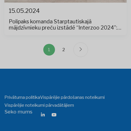
15.05.2024
Polipaks komanda Starptautiskajā
mājdzīvnieku preču izstādē “Interzoo 2024”:
Mājdzīvnieku barības tirgus tendenču
apsteigšana
1
2
Privātuma politika
Vispārējie pārdošanas noteikumi
Vispārējie noteikumi pārvadātājiem
Seko mums