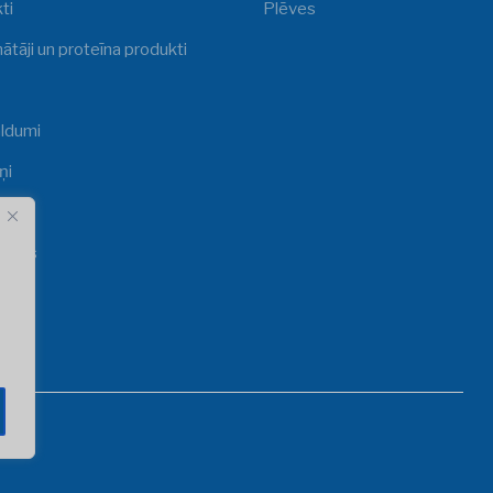
ti
Plēves
ātāji un proteīna produkti
ldumi
ņi
i
veltes
s