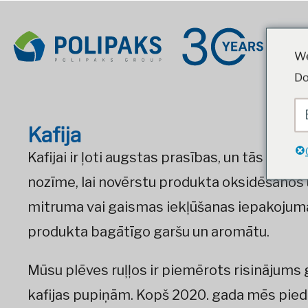
We
Do
Kafija
Kafijai ir ļoti augstas prasības, un tās iepa
nozīme, lai novērstu produkta oksidēšanos u
mitruma vai gaismas iekļūšanas iepakojumā
produkta bagātīgo garšu un aromātu.
Mūsu plēves ruļļos ir piemērots risinājums g
kafijas pupiņām. Kopš 2020. gada mēs pied