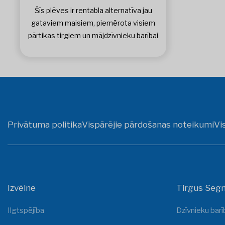
Šīs plēves ir rentabla alternatīva jau
gataviem maisiem, piemērota visiem
pārtikas tirgiem un mājdzīvnieku barībai
Privātuma politika
Vispārējie pārdošanas noteikumi
Vi
Izvēlne
Tirgus Seg
Ilgtspējība
Dzīvnieku barī