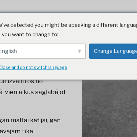
Ilgtspējība
Tirgus segmenti un produkti
Ražošana
've detected you might be speaking a different langua
 you want to change to:
English
Change Languag
Close and do not switch language
kojumam ir izšķiroša
n izvairītos no
, vienlaikus saglabājot
an maltai kafijai, gan
āvājam tikai