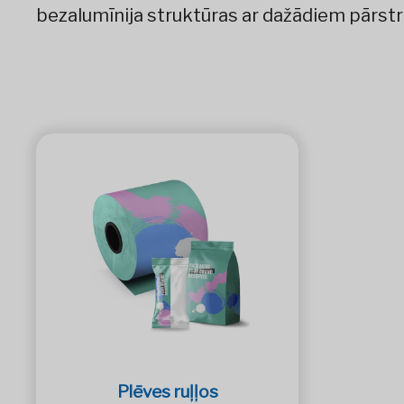
bezalumīnija struktūras ar dažādiem pārs
Plēves ruļļos