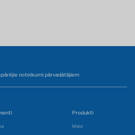
spārējie noteikumi pārvadātājiem
menti
Produkti
ba
Maisi