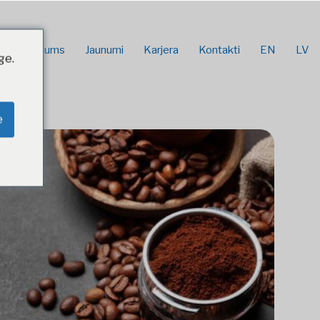
Uzņēmums
Jaunumi
Karjera
Kontakti
EN
LV
ge.
e