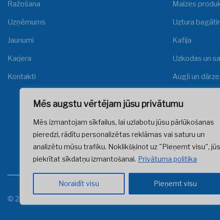
Ražošana
Maizes produk
Uzņēmums
Uztura bagātin
Jaunumi
Kafija
Karjera
Uzkodas un sa
Kontakti
Augļi un dārze
Gaļas produkt
Mēs augstu vērtējam jūsu privātumu
Zivis un jūras 
Mēs izmantojam sīkfailus, lai uzlabotu jūsu pārlūkošanas
Graudaugi
pieredzi, rādītu personalizētas reklāmas vai saturu un
analizētu mūsu trafiku. Noklikšķinot uz "Pieņemt visu", jū
piekrītat sīkdatņu izmantošanai.
Privātuma politika
Noraidīt visu
Pieņemt visu
© 2025 Visas tiesības aizsargātas
polipaks.com