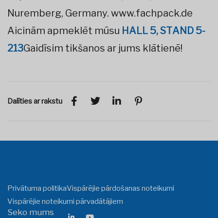
Nuremberg, Germany.
www.fachpack.de
Aicinām apmeklēt mūsu
HALL 5, ST
AND 5-
213
Gaidīsim tikšanos ar jums klātienē!
Dalīties ar rakstu
Privātuma politika
Vispārējie pārdošanas noteikumi
Vispārējie noteikumi pārvadātājiem
Seko mums