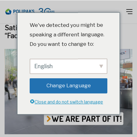
We've detected you might be
Satiec Polipaks komandu izstādē
speaking a different language.
“Fachpack 2024”!
Do you want to change to:
English
Change Language
Close and do not switch language