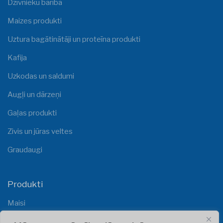
Dzīvnieku barība
Maizes produkti
Uztura bagātinātāji un proteīna produkti
Kafija
Uzkodas un saldumi
Augļi un dārzeņi
Gaļas produkti
Zivis un jūras veltes
Graudaugi
Produkti
Maisi
Plēves