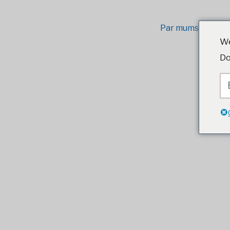
Par mums
M
We
Do