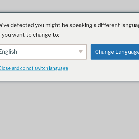
ūsu piedāvātā vērtība
Serviss
Sertifikāti un d
've detected you might be speaking a different langua
 you want to change to:
English
Change Languag
Close and do not switch language