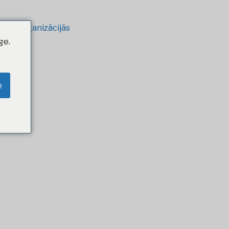
alība organizācijās
ge.
e